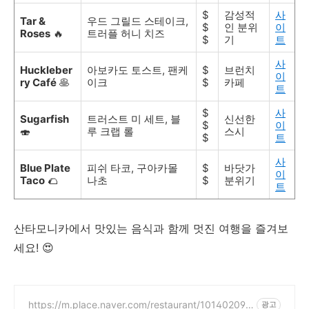
$
감성적
사
Tar &
우드 그릴드 스테이크,
$
인 분위
이
Roses
🔥
트러플 허니 치즈
$
기
트
사
Huckleber
아보카도 토스트, 팬케
$
브런치
이
ry Café
🥞
이크
$
카페
트
$
사
Sugarfish
트러스트 미 세트, 블
신선한
$
이
🍣
루 크랩 롤
스시
$
트
사
Blue Plate
피쉬 타코, 구아카몰
$
바닷가
이
Taco
🌮
나초
$
분위기
트
산타모니카에서 맛있는 음식과 함께 멋진 여행을 즐겨보
세요! 😍
https://m.place.naver.com/restaurant/101402094
광고