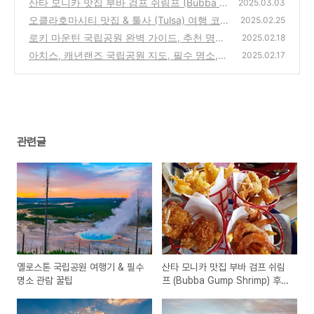
산타 모니카 맛집 부바 검프 쉬림프 (Bubba G
(0)
2025.03.03
ump Shrimp) 후기 및 추천 메뉴
오클라호마시티 맛집 & 툴사 (Tulsa) 여행 코
(1)
2025.02.25
스 추천
로키 마운틴 국립공원 완벽 가이드, 추천 명소,
(6)
2025.02.18
일정,캠핑,숙박,지도
아치스, 캐년랜즈 국립공원 지도, 필수 명소,
(2)
2025.02.17
완벽 가이드
(0)
관련글
옐로스톤 국립공원 여행기 & 필수
산타 모니카 맛집 부바 검프 쉬림
명소 관람 꿀팁
프 (Bubba Gump Shrimp) 후기
및 추천 메뉴