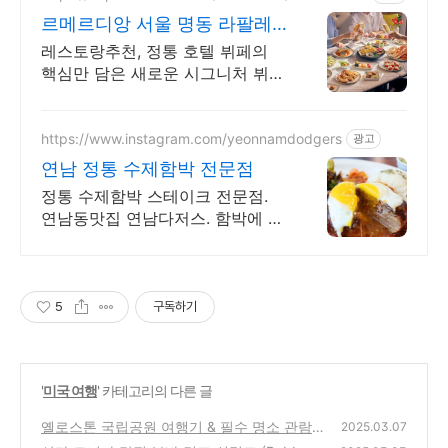
8
르메르디앙 서울 명동 라팔레
트 파리
레스토랑추천, 정통 호텔 뷔페의
핵심만 담은 새로운 시그니처 뷔페
를 만나보세요. 최대 40% 할인 혜
택
https://www.instagram.com/yeonnamdodgers
광고
연남 정통 수제함박 전문점
정통 수제함박 스테이크 전문점.
연남동맛집 연남다저스. 함박에 진
심 찐맛집이에요!
5
구독하기
'
미국 여행
' 카테고리의 다른 글
옐로스톤 국립공원 여행기 & 필수 명소 관람
2025.03.07
꿀팁