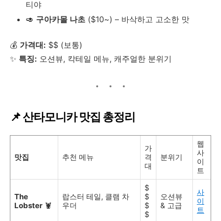
티야
🥑
구아카몰 나초
($10~) – 바삭하고 고소한 맛
💰
가격대:
$$ (보통)
✨
특징:
오션뷰, 칵테일 메뉴, 캐주얼한 분위기
📌 산타모니카 맛집 총정리
웹
가
사
맛집
추천 메뉴
격
분위기
이
대
트
$
사
The
랍스터 테일, 클램 차
$
오션뷰
이
Lobster
🦞
우더
$
& 고급
트
$