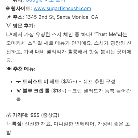
🌐
웹사이트:
www.sugarfishsushi.com
📌
주소:
1345 2nd St, Santa Monica, CA
💡
방문 후기:
LA에서 가장 유명한 스시 체인 중 하나! "Trust Me"라는
오마카세 스타일 세트 메뉴가 인기예요. 스시가 굉장히 신
선하고, 가격 대비 퀄리티가 훌륭해서 항상 붐비는 곳이에
요.
🍽
추천 메뉴:
🍣
트러스트 미 세트
($35~) – 쉐프 추천 구성
🦀
블루 크랩 롤
($18~) – 크랩 샐러드가 듬뿍 들어간
롤
💰
가격대:
$$$ (중상급)
✨
특징:
신선한 재료, 미니멀한 인테리어, 가성비 좋은 초
밥