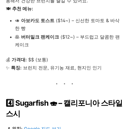
용해서 건강한 브런치를 즐길 수 있어요.
🍽
추천 메뉴:
🥑
아보카도 토스트
($14~) – 신선한 토마토 & 바삭
한 빵
🥞
버터밀크 팬케이크
($12~) – 부드럽고 달콤한 팬
케이크
💰
가격대:
$$ (보통)
✨
특징:
브런치 전문, 유기농 재료, 현지인 인기
4️⃣ Sugarfish 🍣 – 캘리포니아 스타일
스시
📍
위치:
Google 지도 보기