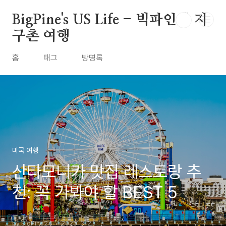
본문 바로가기
BigPine's US Life - 빅파인의 지
구촌 여행
홈
태그
방명록
미국 여행
산타모니카 맛집 레스토랑 추
천: 꼭 가봐야 할 BEST 5
by BigPine24
2025. 3. 2.