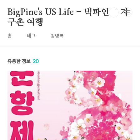
본문 바로가기
BigPine's US Life - 빅파인의 지
구촌 여행
홈
태그
방명록
유용한 정보
20