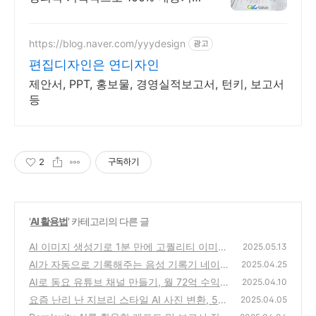
획&PPT디자인 22년경력 기획전문
가의 창의력과 손길로 PPT한장한
장 그려내니 기획&디자인 완벽
https://blog.naver.com/yyydesign
광고
편집디자인은 연디자인
제안서, PPT, 홍보물, 경영실적보고서, 턴키, 보고서
등
2
구독하기
'
AI 활용법
' 카테고리의 다른 글
AI 이미지 생성기로 1분 만에 고퀄리티 이미지
2025.05.13
만들기: 무료 AI 이미지 생성 사이트 3곳 추천
AI가 자동으로 기록해주는 음성 기록기 네이버
2025.04.25
클로바 노트 무료 사용법! clovanote 다운로드
(1)
AI로 동요 유튜브 채널 만들기, 월 72억 수익의
2025.04.10
비밀 대공개
(0)
요즘 난리 난 지브리 스타일 AI 사진 변환, 5초
(0)
2025.04.05
면 끝! 싸게 챗GPT 유료 구독하는 법
(1)