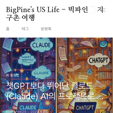
본문 바로가기
BigPine's US Life - 빅파인의 지
구촌 여행
홈
태그
방명록
AI 활용법
챗GPT보다 뛰어난 클로드
(Claude) AI의 프로젝트로 제
안서, 이메일, 블로그 활용법
by BigPine24
2025. 4. 23.