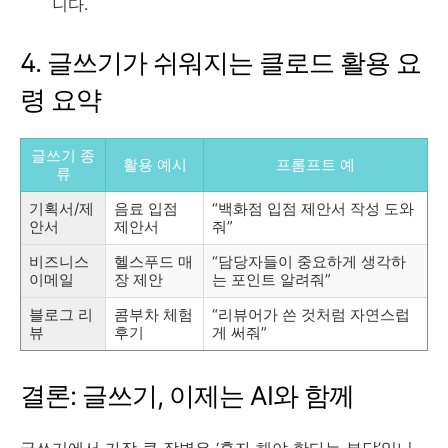
니다.
4. 글쓰기가 쉬워지는 클로드 활용 요
령 요약
글쓰기 종
활용 예시
프롬프트 예
류
기획서/제
음료 입점
“백화점 입점 제안서 작성 도와
안서
제안서
줘”
비즈니스
헬스푸드 매
“담당자들이 중요하게 생각하
이메일
장 제안
는 포인트 알려줘”
블로그 리
콤부차 체험
“리뷰어가 쓴 것처럼 자연스럽
뷰
후기
게 써줘”
결론: 글쓰기, 이제는 AI와 함께
글쓰기에서 가장 큰 장벽은 ‘혼자 해야 한다는 부담’입니