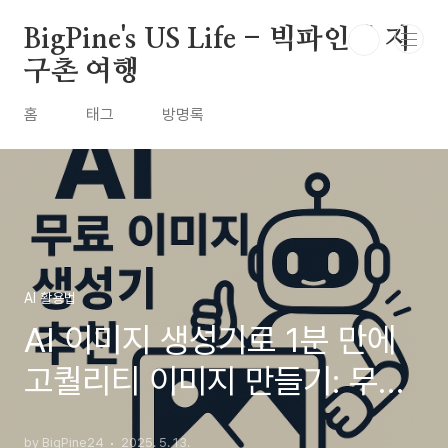
본문 바로가기
BigPine's US Life - 빅파인의 지
구촌 여행
홈
태그
방명록
AI 활용법
AI 이미지 생성기로 1분 만에
고퀄리티 이미지 만들기: 무료
AI 이미지 생성 사이트 3곳 추
by BigPine24
2025. 5. 13.