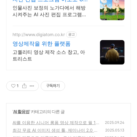
to 25% off
인물사진 보정의 노가다에서 해방
시켜주는 AI 사진 편집 프로그램
AI이미지. 더 똑똑한 AI Evoto로
완벽한 사진 편집을 경험하세요
http://www.digiatom.co.kr
광고
영상제작을 위한 플랫폼
고퀄리티 영상 제작 소스 창고, 아
트리스트
1
구독하기
'
AI 활용법
' 카테고리의 다른 글
AI를 이용한 시니어 롱폼 영상 제작으로 월 1천
2025.09.24
만 원 이상 수익 내는 방법
최강 무료 AI 이미지 생성 툴, 제미나이 2.0 플
(0)
2025.05.13
래시 구글 AI로 이미지 생성과 편집을 무료로