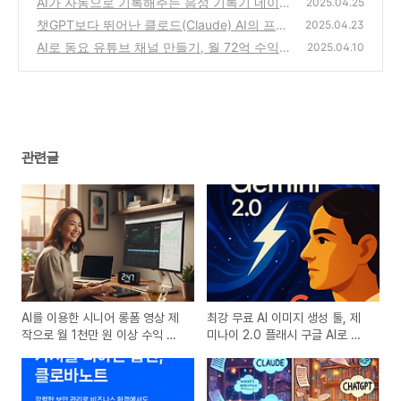
AI가 자동으로 기록해주는 음성 기록기 네이버
2025.04.25
클로바 노트 무료 사용법! clovanote 다운로드
(0)
챗GPT보다 뛰어난 클로드(Claude) AI의 프로
2025.04.23
젝트로 제안서, 이메일, 블로그 활용법 마스터
(0)
AI로 동요 유튜브 채널 만들기, 월 72억 수익의
2025.04.10
하기
비밀 대공개
(0)
(0)
관련글
AI를 이용한 시니어 롱폼 영상 제
최강 무료 AI 이미지 생성 툴, 제
작으로 월 1천만 원 이상 수익 내
미나이 2.0 플래시 구글 AI로 이
는 방법
미지 생성과 편집을 무료로