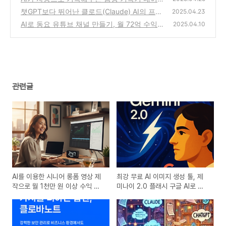
클로바 노트 무료 사용법! clovanote 다운로드
(0)
챗GPT보다 뛰어난 클로드(Claude) AI의 프로
2025.04.23
젝트로 제안서, 이메일, 블로그 활용법 마스터
(0)
AI로 동요 유튜브 채널 만들기, 월 72억 수익의
2025.04.10
하기
비밀 대공개
(0)
(0)
관련글
AI를 이용한 시니어 롱폼 영상 제
최강 무료 AI 이미지 생성 툴, 제
작으로 월 1천만 원 이상 수익 내
미나이 2.0 플래시 구글 AI로 이
는 방법
미지 생성과 편집을 무료로