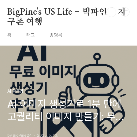
본문 바로가기
BigPine's US Life - 빅파인의 지
구촌 여행
홈
태그
방명록
AI 활용법
AI 이미지 생성기로 1분 만에
고퀄리티 이미지 만들기: 무료
AI 이미지 생성 사이트 3곳 추
by BigPine24
2025. 5. 13.