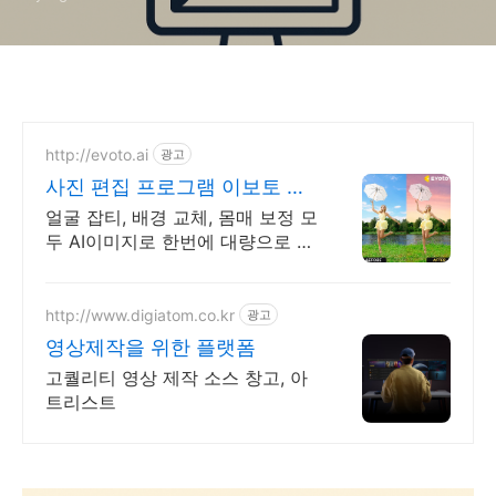
천
http://evoto.ai
광고
사진 편집 프로그램 이보토 대
량의 사진을 한번에 보정
얼굴 잡티, 배경 교체, 몸매 보정 모
두 AI이미지로 한번에 대량으로 편
집 끝. 얼굴잡티, 얼굴형, 몸매보정,
배경등 한 번에 편집 끝!
http://www.digiatom.co.kr
광고
영상제작을 위한 플랫폼
고퀄리티 영상 제작 소스 창고, 아
트리스트