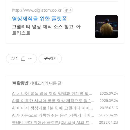
완벽한 사진 편집을 경험하세요
http://www.digiatom.co.kr
광고
영상제작을 위한 플랫폼
고퀄리티 영상 제작 소스 창고, 아
트리스트
1
구독하기
'
AI 활용법
' 카테고리의 다른 글
AI 시니어 롱폼 영상 제작 방법과 단계별 핵심
2025.09.24
전략
AI를 이용한 시니어 롱폼 영상 제작으로 월 1천
(0)
2025.09.24
만 원 이상 수익 내는 방법
AI 이미지 생성기로 1분 만에 고퀄리티 이미지
(0)
2025.05.13
만들기: 무료 AI 이미지 생성 사이트 3곳 추천
AI가 자동으로 기록해주는 음성 기록기 네이버
2025.04.25
클로바 노트 무료 사용법! clovanote 다운로드
(1)
챗GPT보다 뛰어난 클로드(Claude) AI의 프로
2025.04.23
젝트로 제안서, 이메일, 블로그 활용법 마스터
(0)