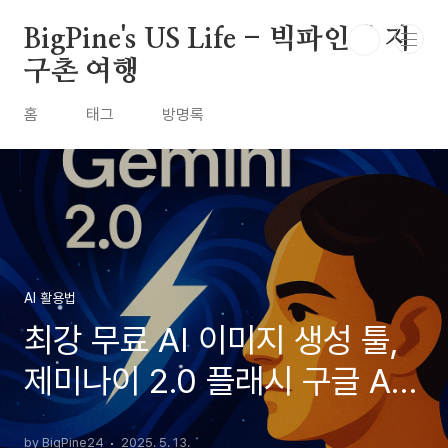
본문 바로가기
BigPine's US Life - 빅파인의 지
구촌 여행
홈
태그
방명록
AI 활용법
최강 무료 AI 이미지 생성 툴,
제미나이 2.0 플래시 구글 AI
로 이미지 생성과 편집을 무료
by BigPine24
2025. 5. 13.